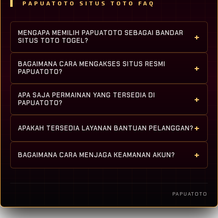
PAPUATOTO SITUS TOTO FAQ
MENGAPA MEMILIH PAPUATOTO SEBAGAI BANDAR
+
SITUS TOTO TOGEL?
PAPUATOTO menawarkan tampilan yang
BAGAIMANA CARA MENGAKSES SITUS RESMI
+
sederhana, akses responsif, pilihan permainan
PAPUATOTO?
yang beragam, serta layanan bantuan yang dapat
engguna disarankan memperoleh alamat akses
dihubungi ketika pengguna mengalami kendala.
APA SAJA PERMAINAN YANG TERSEDIA DI
+
PAPUATOTO melalui kanal informasi resmi dan
PAPUATOTO?
selalu memeriksa kembali nama domain sebelum
Pilihan permainan dapat mencakup pasaran toto
memasukkan data akun.
+
APAKAH TERSEDIA LAYANAN BANTUAN PELANGGAN?
dan togel, slot online, permainan kasino langsung,
permainan kartu, serta kategori hiburan digital
PAPUATOTO menyediakan layanan bantuan untuk
+
BAGAIMANA CARA MENJAGA KEAMANAN AKUN?
lainnya.
menangani pertanyaan mengenai akun, akses
situs, transaksi, dan kendala teknis lainnya.
Gunakan kata sandi yang kuat, jangan membagikan
kode verifikasi kepada siapa pun, hindari login
PAPUATOTO
melalui perangkat umum, dan pastikan hanya
mengakses halaman yang benar.