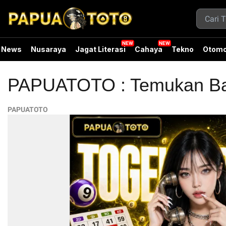
News
Nusaraya
Jagat Literasi
Cahaya
Tekno
Otomo
PAPUATOTO : Temukan Band
PAPUATOTO