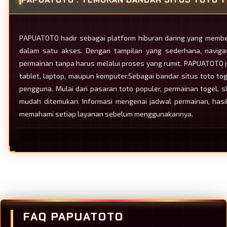
PAPUATOTO hadir sebagai platform hiburan daring yang membe
dalam satu akses. Dengan tampilan yang sederhana, navigas
permainan tanpa harus melalui proses yang rumit. PAPUATOTO j
tablet, laptop, maupun komputer.Sebagai bandar situs toto to
pengguna. Mulai dari pasaran toto populer, permainan togel, sl
mudah ditemukan. Informasi mengenai jadwal permainan, hasil
memahami setiap layanan sebelum menggunakannya.
FAQ PAPUATOTO