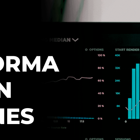
ORMA
N
NES