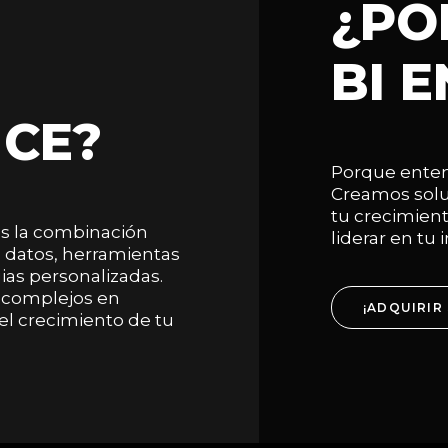
¿PO
BI 
NCE?
Porque ente
Creamos solu
tu crecimient
s la combinación
liderar en tu 
e datos, herramientas
gias personalizadas.
complejos en
¡ADQUIRIR 
el crecimiento de tu