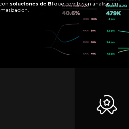
 con
soluciones de BI
que combinan análisis en
omatización.